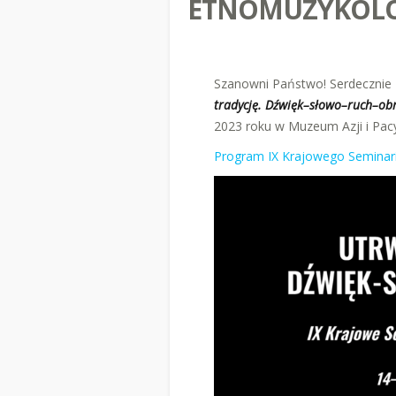
ETNOMUZYKOLO
Szanowni Państwo! Serdecznie
tradycję. Dźwięk–słowo–ruch–ob
2023 roku w Muzeum Azji i Pac
Program IX Krajowego Semina