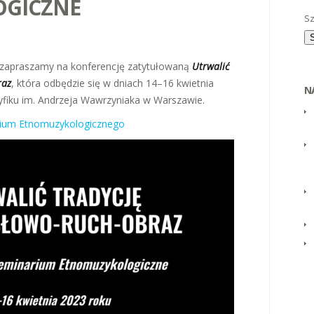
GICZNE
Sz
 zapraszamy na konferencję zatytułowaną
Utrwalić
raz
, która odbędzie się w dniach 14–16 kwietnia
N
yfiku im. Andrzeja Wawrzyniaka w Warszawie.
rium Etnomuzykologicznego